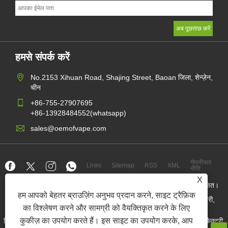
हमसे संपर्क करें
No.2153 Xihuan Road, Shajing Street, Baoan जिला, शेन्ज़ेन,
चीन
+86-755-27907695
+86-13928484552(whatsapp)
sales@oemofvape.com
गोपनीयता
Links
Sitemap
RSS
XML
नीति
X
कॉपीराइट © 2022 Aplus प्रिसिजन टेक्नोलॉजी कं, लिमिटेड। सर्वाधिकार सुरक्षित।
हम आपको बेहतर ब्राउज़िंग अनुभव प्रदान करने, साइट ट्रैफ़िक
चीन कारतूस निर्माता, रिप्लेसमेंट पॉड डिवाइस, डिस्पोजेबल वेप, ओईएम वेप फैक्ट्री,
इलेक्ट्रॉनिक सिगरेट
का विश्लेषण करने और सामग्री को वैयक्तिकृत करने के लिए
कुकीज़ का उपयोग करते हैं। इस साइट का उपयोग करके, आप
निकोटीन पाउच थोक व्यापारी, निकोटीन पाउच आपूर्तिकर्ता, ओईएम निकोटीन पाउच फैक्टरी,