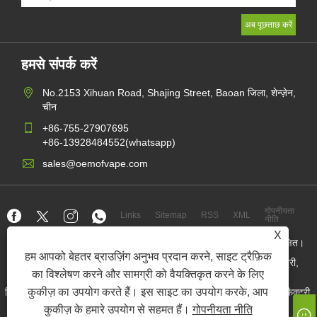
हमसे संपर्क करें
No.2153 Xihuan Road, Shajing Street, Baoan जिला, शेन्ज़ेन,
चीन
+86-755-27907695
+86-13928484552(whatsapp)
sales@oemofvape.com
गोपनीयता
Links
Sitemap
RSS
XML
नीति
X
कॉपीराइट © 2022 Aplus प्रिसिजन टेक्नोलॉजी कं, लिमिटेड। सर्वाधिकार सुरक्षित।
हम आपको बेहतर ब्राउज़िंग अनुभव प्रदान करने, साइट ट्रैफ़िक
चीन कारतूस निर्माता, रिप्लेसमेंट पॉड डिवाइस, डिस्पोजेबल वेप, ओईएम वेप फैक्ट्री,
इलेक्ट्रॉनिक सिगरेट
का विश्लेषण करने और सामग्री को वैयक्तिकृत करने के लिए
कुकीज़ का उपयोग करते हैं। इस साइट का उपयोग करके, आप
निकोटीन पाउच थोक व्यापारी, निकोटीन पाउच आपूर्तिकर्ता, ओईएम निकोटीन पाउच फैक्टरी,
ओईएम एसएनयूएस फैक्ट्री, निकोटीन पाउच, पूर्व -पॉड डिवाइस,
कुकीज़ के हमारे उपयोग से सहमत हैं।
गोपनीयता नीति