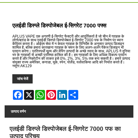
एलईडी डिस्प्ले डिस्पोजेबल ई-सिगरेट 7000 पफ्स
APLUS VAPE एक अग्रणी ई-सिगरेट फैक्ट्री और आपूर्तिकर्ता है जो चीन में ग्राहक के
लोगो/ब्रांड के साथ एलईडी डिस्प्ले डिस्पोजेबल ई-सिगरेट 7000 पफ के निर्माण पर ध्यान
केंद्रित करता है। ओईएम सेवा में न केवल ग्राहक के विनिर्देश के अनुसार उत्पाद डिजाइन
शामिल है, बल्कि हमारा कारखाना ग्राहक के चयन के लिए अलग-अलग पैकेज डिजाइन भी
प्रदान करेगा। प्रतिस्पर्धी मूल्य और वेपिंग उत्पादों के अच्छे स्वाद के साथ, APLUS ने दुनिया
भर के ग्राहकों से अच्छी प्रतिष्ठा हासिल की है। हम ग्राहकों के लिए अधिक विकल्प प्रदान
करते हैं और निकोटीन की ताकत इसे 0%, 2%, 3%, 5% तक बना सकती है। हमारे उत्पाद
संयुक्त राज्य अमेरिका, कनाडा, यूके, स्पेन, पोलैंड, स्लोवाकिया आदि को निर्यात करते हैं।
नमूना:AK129
जांच भेजें
Facebook
X
WhatsApp
Pinterest
LinkedIn
Share
उत्पाद वर्णन
एलईडी डिस्प्ले डिस्पोजेबल ई-सिगरेट 7000 पफ का
उत्पाद परिचय