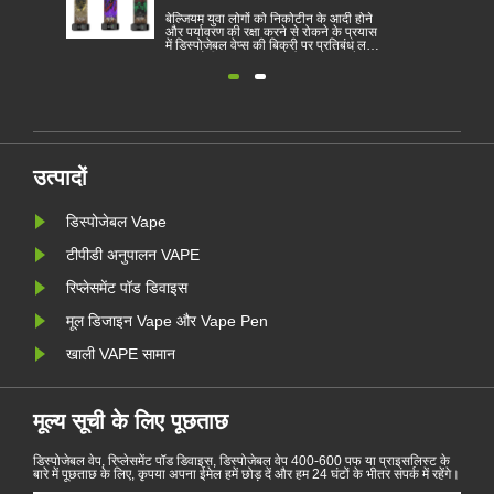
देश बन जा
ोने
इलेक्ट्रॉनिक सिगरेट एक लोकप्रिय उत्पाद बन
बेल्जियम यु
रयास
गया है जो उपभोक्ताओं को धूम्रपान को कम
और पर्यावरण
लगाने
करने या धूम्रपान छोड़ने में मदद करता है। यह
में डिस्पोजे
।
लेख विभिन्न देशों के अनुसार इलेक्ट्रॉनिक
वाला यूरोप
ी को
सिगरेट के कानूनों और नियमों को दिखाता है।
डिस्पोजेबल 
र पर
इसके अलावा, कुछ देशों और क्षेत्रों में वाष्पशील
1 जनवरी से
उत्पादों पर प्रतिबंध लगा दिया गया है।
बेल्जियम में
उत्पादों
डिस्पोजेबल Vape
टीपीडी अनुपालन VAPE
रिप्लेसमेंट पॉड डिवाइस
मूल डिजाइन Vape और Vape Pen
खाली VAPE सामान
मूल्य सूची के लिए पूछताछ
डिस्पोजेबल वेप, रिप्लेसमेंट पॉड डिवाइस, डिस्पोजेबल वेप 400-600 पफ या प्राइसलिस्ट के
बारे में पूछताछ के लिए, कृपया अपना ईमेल हमें छोड़ दें और हम 24 घंटों के भीतर संपर्क में रहेंगे।