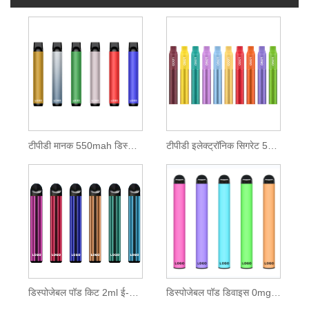
टीपीडी मानक 550mah डिस्पोजेबल पॉड किट
टीपीडी इलेक्ट्रॉनिक सिगरेट 500mah लिथियम बैटरी
डिस्पोजेबल पॉड किट 2ml ई-तरल के 600 पफ
डिस्पोजेबल पॉड डिवाइस 0mg Ipure E-liquid का निकोटीन