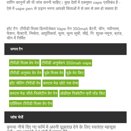
वापिंग कानूनों की भी जांच करनी चाहिए। कुछ देशों में एकमुश्त vape प्रतिबंध है -
ऐसे में vape pen से उड़ान भरना आपकी चिंताओं में से कम से कम हो सकता है!
हॉट टैग: टीपीडी स्लिम डिस्पोजेबल Vape पेन 350mah बैटरी, चीन, नवीनतम,
फैशन, फैक्टरी, निर्माता, आपूर्तिकर्ता, मूल्य, मूल्य सूची, सीई, नि: शुल्क नमूना, ब्रांड,
चीन में निर्मित
उत्पाद टैग
टीपीडी स्लिम वेप पेन
टीपीडी अनुमोदन 350mah vape
टीपीडी अनुरूप वेप पेन
यूके स्लिम वेप
यूके वेप किट
हॉट सेलिंग टीपीडी वेप
कस्टम मेड छोटे पफ वेप्स
कस्टम मेड जीरो-निकोटीन वेप पेन
ओडीएम निकोटीन फ्री पॉड किट
प्रीमियम टीपीडी स्लिम वेप पेन
जांच भेजें
कृपया नीचे दिए गए फॉर्म में अपनी पूछताछ देने के लिए स्वतंत्र महसूस