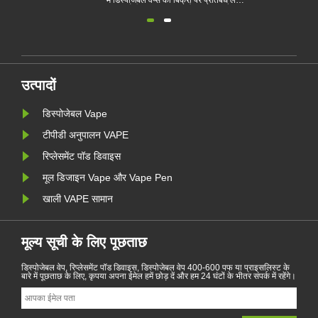
लगाने
करने या धूम्रपान छोड़ने में मदद करता है। यह
में डिस्पोजे
।
लेख विभिन्न देशों के अनुसार इलेक्ट्रॉनिक
वाला यूरोप
ी को
सिगरेट के कानूनों और नियमों को दिखाता है।
डिस्पोजेबल 
र पर
इसके अलावा, कुछ देशों और क्षेत्रों में वाष्पशील
1 जनवरी से
उत्पादों पर प्रतिबंध लगा दिया गया है।
बेल्जियम में
उत्पादों
डिस्पोजेबल Vape
टीपीडी अनुपालन VAPE
रिप्लेसमेंट पॉड डिवाइस
मूल डिजाइन Vape और Vape Pen
खाली VAPE सामान
मूल्य सूची के लिए पूछताछ
डिस्पोजेबल वेप, रिप्लेसमेंट पॉड डिवाइस, डिस्पोजेबल वेप 400-600 पफ या प्राइसलिस्ट के
बारे में पूछताछ के लिए, कृपया अपना ईमेल हमें छोड़ दें और हम 24 घंटों के भीतर संपर्क में रहेंगे।