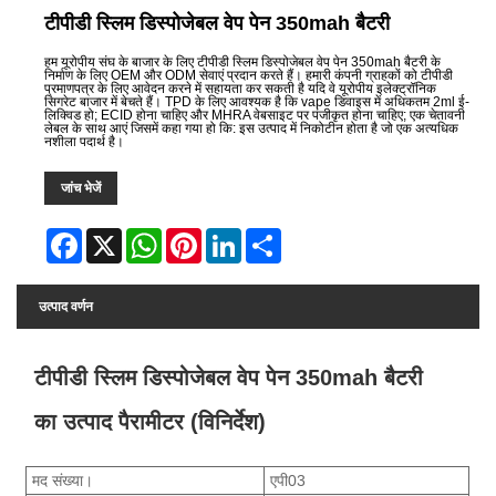
टीपीडी स्लिम डिस्पोजेबल वेप पेन 350mah बैटरी
हम यूरोपीय संघ के बाजार के लिए टीपीडी स्लिम डिस्पोजेबल वेप पेन 350mah बैटरी के
निर्माण के लिए OEM और ODM सेवाएं प्रदान करते हैं। हमारी कंपनी ग्राहकों को टीपीडी
प्रमाणपत्र के लिए आवेदन करने में सहायता कर सकती है यदि वे यूरोपीय इलेक्ट्रॉनिक
सिगरेट बाजार में बेचते हैं। TPD के लिए आवश्यक है कि vape डिवाइस में अधिकतम 2ml ई-
लिक्विड हो; ECID होना चाहिए और MHRA वेबसाइट पर पंजीकृत होना चाहिए; एक चेतावनी
लेबल के साथ आएं जिसमें कहा गया हो कि: इस उत्पाद में निकोटीन होता है जो एक अत्यधिक
नशीला पदार्थ है।
जांच भेजें
Facebook
X
WhatsApp
Pinterest
LinkedIn
Share
उत्पाद वर्णन
टीपीडी स्लिम डिस्पोजेबल वेप पेन 350mah बैटरी
का उत्पाद पैरामीटर (विनिर्देश)
मद संख्या।
एपी03